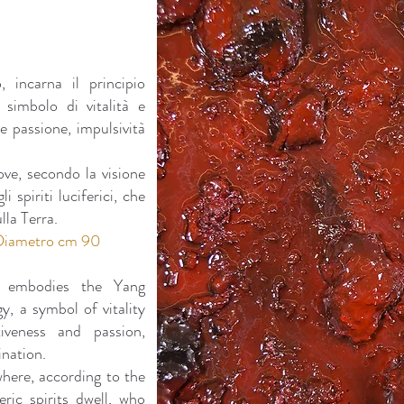
 incarna il principio
 simbolo di vitalità e
 passione, impulsività
ove, secondo la visione
 spiriti luciferici, che
ulla Terra.
 Diametro cm 90
, embodies the Yang
y, a symbol of vitality
veness and passion,
nation.
 where, according to the
eric spirits dwell, who