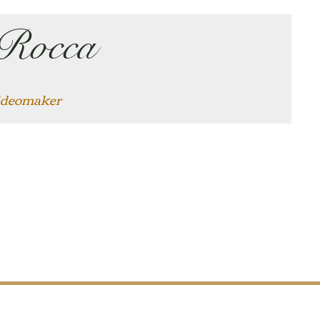
 Rocca
 videomaker