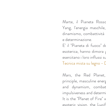
Marte, il Pianeta Rosso,
Yang, l'energia maschile,
dinamismo, combattività e
e determinazione.
E' il "Pianeta di fuoco" d
esoterica, hanno dimora gli
esercitano i loro influssi s
Tecnica mista su legno -
Mars, the Red Planet
principle, masculine energ
and dynamism, combati
impulsiveness and determi
It is the "Planet of Fire"
esoteric vision, the Lucif